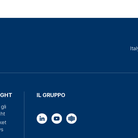
Ital
IGHT
IL GRUPPO
 gli
ght
ket
ws