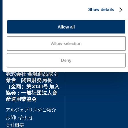
c
Show details
t
Italy
|
2
|
Language: 日本
i
o
Allow all
Change profile
n
Allow selection
Deny
商号： アルジェブリ
ス・インベストメンツ
株式会社 金融商品取引
業者 関東財務局長
（金商）第3131号 加入
協会：一般社団法人資
産運用業協会
アルジェブリスのご紹介
お問い合わせ
会社概要