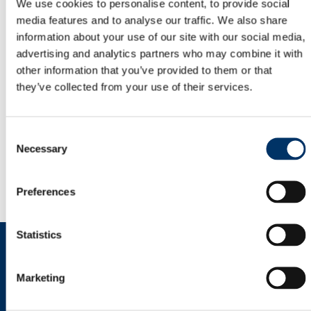
We use cookies to personalise content, to provide social
【費用等について】
media features and to analyse our traffic. We also share
弊社が投資運用業としてお客様に資産運用サービスをご
information about your use of our site with our social media,
提供する際には、運用報酬の他、
advertising and analytics partners who may combine it with
組入れ資産の売買手数料、
other information that you’ve provided to them or that
保管費用等をお客様にご負担いただきます。
they’ve collected from your use of their services.
これらの費用は、
投資の期間や運用状況により異なりますので、
具体的な金額および計算方法は記載できません。
C
Necessary
o
n
s
Preferences
e
n
t
Statistics
S
e
Marketing
l
e