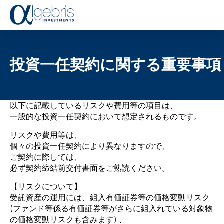
T
o
g
g
l
投資一任契約に関する重要事項
e
n
a
v
以下に記載しているリスクや費用等の項目は、
i
一般的な投資一任契約において想定されるものです。
g
a
リスクや費用等は、
t
個々の投資一任契約により異なりますので、
i
ご契約に際しては、
o
必ず契約締結前交付書面をご熟読ください。
n
【リスクについて】
受託資産の運用には、組入有価証券等の価格変動リスク
(ファンド等係る有価証券等がさらに組入れている対象物
の価格変動リスクも含みます) 、