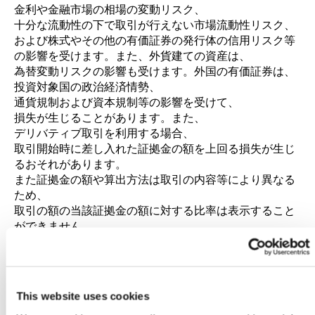
金利や金融市場の相場の変動リスク、
十分な流動性の下で取引が行えない市場流動性リスク、
および株式やその他の有価証券の発行体の信用リスク等
の影響を受けます。また、外貨建ての資産は、
為替変動リスクの影響も受けます。外国の有価証券は、
投資対象国の政治経済情勢、
通貨規制および資本規制等の影響を受けて、
損失が生じることがあります。また、
デリバティブ取引を利用する場合、
取引開始時に差し入れた証拠金の額を上回る損失が生じ
るおそれがあります。
また証拠金の額や算出方法は取引の内容等により異なる
ため、
取引の額の当該証拠金の額に対する比率は表示すること
ができません。
従って、
これらの影響により組入資産の価格が変動して損失を生
じ、投資元本を毀損する可能性があります。
受託資産の運用によって生じた損益はすべてお客様に帰
This website uses cookies
属します。